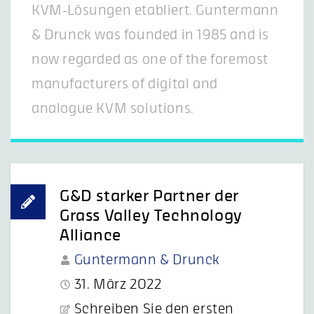
KVM-Lösungen etabliert. Guntermann
& Drunck was founded in 1985 and is
now regarded as one of the foremost
manufacturers of digital and
analogue KVM solutions.
G&D starker Partner der
Grass Valley Technology
Alliance
Guntermann & Drunck
31. März 2022
Schreiben Sie den ersten