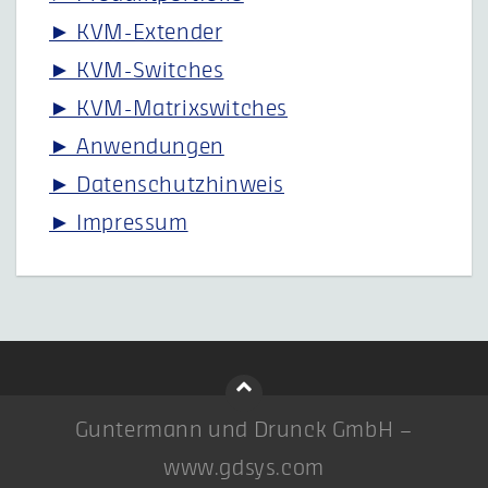
► KVM-Extender
► KVM-Switches
► KVM-Matrixswitches
► Anwendungen
► Datenschutzhinweis
► Impressum
Guntermann und Drunck GmbH –
www.gdsys.com