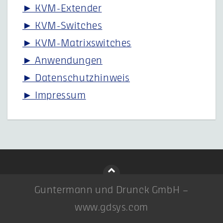
► KVM-Extender
► KVM-Switches
► KVM-Matrixswitches
► Anwendungen
► Datenschutzhinweis
► Impressum
Guntermann und Drunck GmbH –
www.gdsys.com