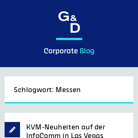
Skip
to
content
G&D Control what you see.
Schlagwort:
Messen
KVM-Neuheiten auf der
InfoComm in Las Vegas