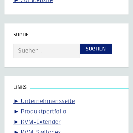
► Zur Website
SUCHE
Suche
nach:
LINKS
► Unternehmensseite
► Produktportfolio
► KVM-Extender
► KVM-Switches