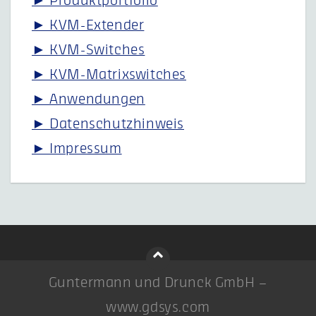
► Produktportfolio
► KVM-Extender
► KVM-Switches
► KVM-Matrixswitches
► Anwendungen
► Datenschutzhinweis
► Impressum
Guntermann und Drunck GmbH –
www.gdsys.com