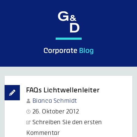
Skip
to
content
G&D Control what you see.
FAQs Lichtwellenleiter
Bianca Schmidt
26. Oktober 2012
Schreiben Sie den ersten
Kommentar