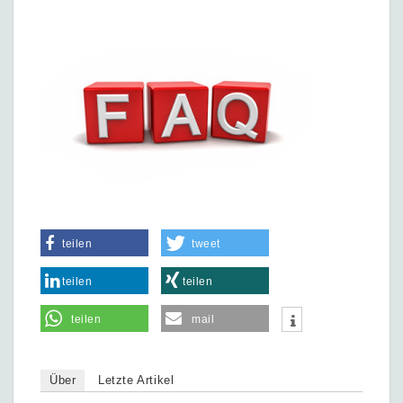
teilen
tweet
teilen
teilen
teilen
mail
Über
Letzte Artikel