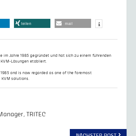
teilen
mail
im Jahre 1985 gegründet und hat sich zu einem führenden
n KVM-Lösungen etabliert.
1985 and is now regarded as one of the foremost
e KVM solutions.
-Manager
,
TRITEC
NÄCHSTER POST