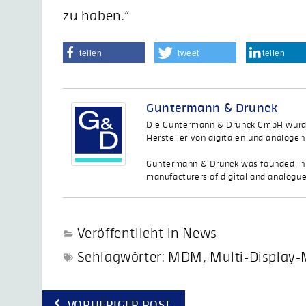
zu haben.“
teilen
tweet
teilen
Guntermann & Drunck
Die Guntermann & Drunck GmbH wurde 
Hersteller von digitalen und analoge
Guntermann & Drunck was founded in 
manufacturers of digital and analogu
Veröffentlicht in
News
Schlagwörter:
MDM
,
Multi-Display
Beitragsnavigation
VORHERIGER POST