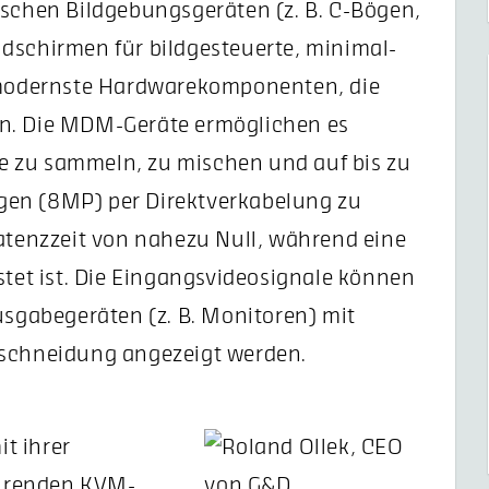
ischen Bildgebungsgeräten (z. B. C-Bögen,
dschirmen für bildgesteuerte, minimal-
t modernste Hardwarekomponenten, die
en. Die MDM-Geräte ermöglichen es
e zu sammeln, zu mischen und auf bis zu
gen (8MP) per Direktverkabelung zu
Latenzzeit von nahezu Null, während eine
stet ist. Die Eingangsvideosignale können
usgabegeräten (z. B. Monitoren) mit
eschneidung angezeigt werden.
t ihrer
hrenden KVM-