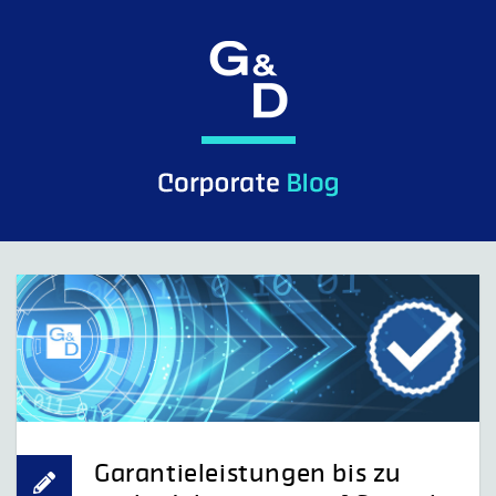
Skip
to
content
G&D Control what you see.
Garantieleistungen bis zu