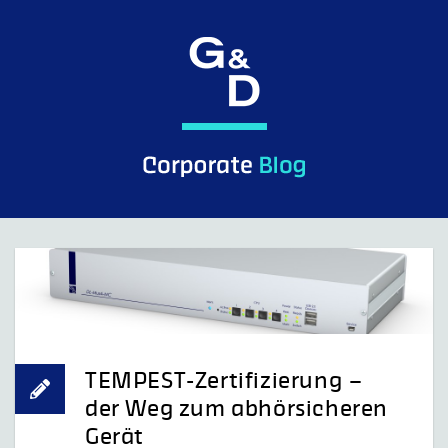
Skip
to
content
G&D Control what you see.
TEMPEST-Zertifizierung –
der Weg zum abhörsicheren
Gerät