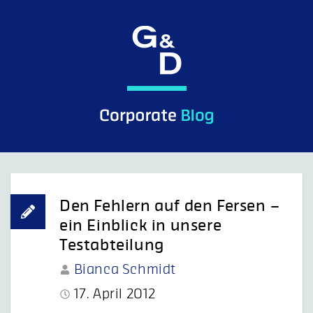
Skip
to
content
G&D Control what you see.
Den Fehlern auf den Fersen –
ein Einblick in unsere
Testabteilung
Bianca Schmidt
17. April 2012