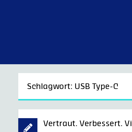
Skip
to
content
G&D Control what you see.
Schlagwort:
USB Type-C
Vertraut. Verbessert. V