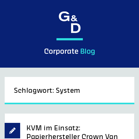
Skip
to
content
G&D Control what you see.
Schlagwort:
System
KVM im Einsatz:
Papierhersteller Crown Van