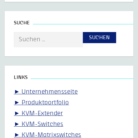
SUCHE
Suche
nach:
LINKS
► Unternehmensseite
► Produktportfolio
► KVM-Extender
► KVM-Switches
► KVM-Matrixswitches