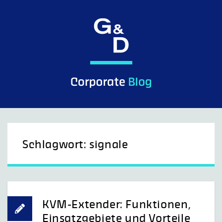
Skip
to
content
G&D Control what you see.
Schlagwort:
signale
KVM-Extender: Funktionen,
Einsatzgebiete und Vorteile