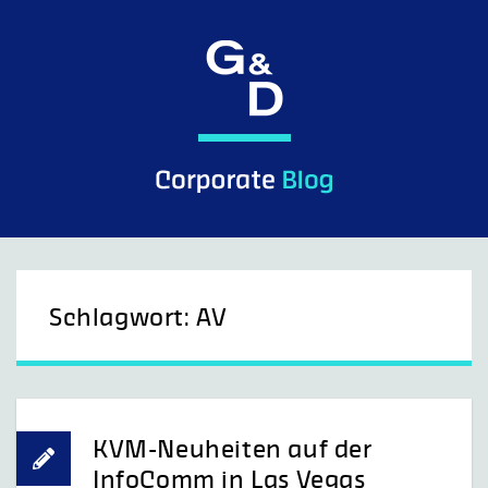
Skip
to
content
G&D Control what you see.
Schlagwort:
AV
KVM-Neuheiten auf der
InfoComm in Las Vegas