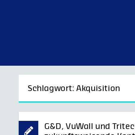
Skip
to
content
G&D Control what you see.
Schlagwort:
Akquisition
G&D, VuWall und Tritec